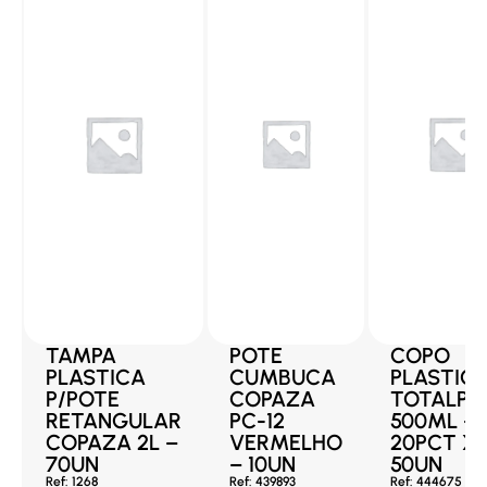
TAMPA
POTE
COPO
PLASTICA
CUMBUCA
PLASTIC
P/POTE
COPAZA
TOTALPL
RETANGULAR
PC-12
500ML –
COPAZA 2L –
VERMELHO
20PCT X
70UN
– 10UN
50UN
Ref: 1268
Ref: 439893
Ref: 444675