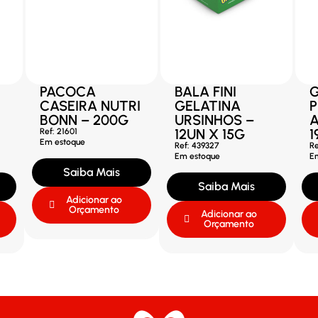
PACOCA
BALA FINI
CASEIRA NUTRI
GELATINA
P
BONN – 200G
URSINHOS –
A
12UN X 15G
1
Ref: 21601
Em estoque
Ref: 439327
Re
Em estoque
E
Saiba Mais
Saiba Mais
Adicionar ao
Orçamento
Adicionar ao
Orçamento