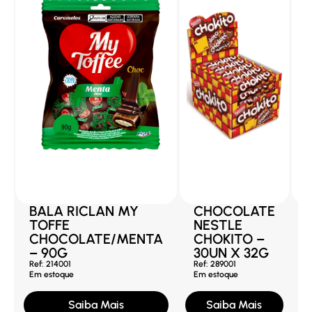
BALA RICLAN MY
CHOCOLATE
TOFFE
NESTLE
CHOCOLATE/MENTA
CHOKITO –
– 90G
30UN X 32G
Ref: 214001
Ref: 289001
Em estoque
Em estoque
R
E
Saiba Mais
Saiba Mais