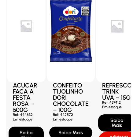
ACUCAR
CONFEITO
REFRESCO
FACA A
TIJOLINHO
TRINK
FESTA
DORI
UVA – 15G
ROSA –
CHOCOLATE
Ref: 437412
Em estoque
500G
– 100G
Ref: 444632
Ref: 442572
Em estoque
Em estoque
Saiba
Mais
Saiba
Saiba Mais