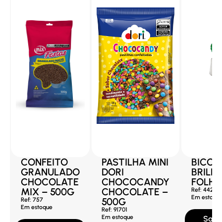
CONFEITO
PASTILHA MINI
BICO
GRANULADO
DORI
BRILH
CHOCOLATE
CHOCOCANDY
FOLHA 
MIX – 500G
CHOCOLATE –
Ref: 44270
Em estoqu
500G
Ref: 757
Em estoque
Ref: 91701
Em estoque
Saib