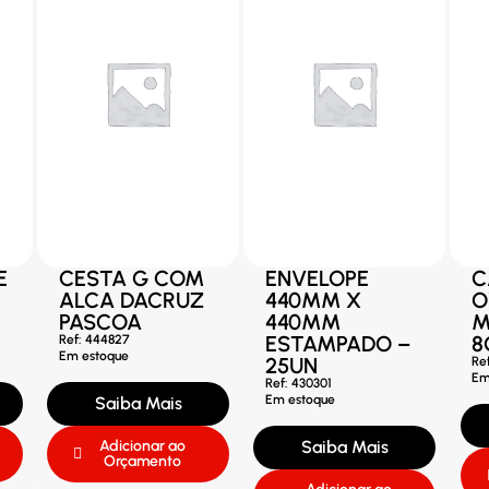
E
CESTA G COM
ENVELOPE
C
ALCA DACRUZ
440MM X
O
PASCOA
440MM
M
ESTAMPADO –
8
Ref: 444827
Em estoque
25UN
Re
Em
Ref: 430301
Em estoque
Saiba Mais
Adicionar ao
Saiba Mais
Orçamento