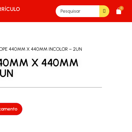
RRÍCULO
0
LOPE 440MM X 440MM INCOLOR – 2UN
440MM X 440MM
2UN
rçamento