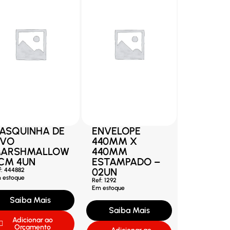
ASQUINHA DE
ENVELOPE
VO
440MM X
ARSHMALLOW
440MM
CM 4UN
ESTAMPADO –
02UN
f: 444882
 estoque
Ref: 1292
Em estoque
Saiba Mais
Saiba Mais
Adicionar ao
Orçamento